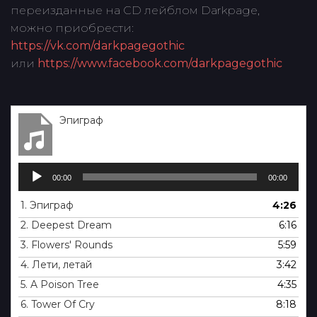
переизданные на CD лейблом Darkpage,
можно приобрести:
https://vk.com/darkpagegothic
или
https://www.facebook.com/darkpagegothic
Эпиграф
Аудиоплеер
00:00
00:00
1.
Эпиграф
4:26
2.
Deepest Dream
6:16
3.
Flowers' Rounds
5:59
4.
Лети, летай
3:42
5.
A Poison Tree
4:35
6.
Tower Of Cry
8:18