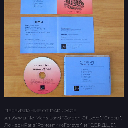
ПЕРЕИЗДАНИЕ ОТ DARKPAGE
Альбомы No Man’s Land “Garden Of Love”, “Слезы”,
ЛондонParis “РомантикаForever” и “С.Е.Р.Д.Ц.Е”,