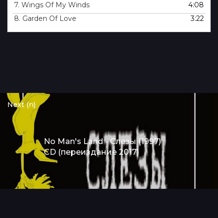
7.
Wings Of My Winds
4:08
8.
Garden Of Love
3:22
Next (n)
No Man's Land - Слезы (1997)
CD (переиздание 2017)