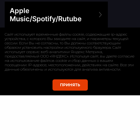
Сайт использует временные файлы cookie, содержащие ip-адрес
устройства, с которого Вы заходите на сайт, и параметры текущей
сессии. Если Вы не согласны, то Вы должны соответствующим
образом установить настройки используемого браузера. Сайт
использует сервис веб-аналитики Яндекс Метрика,
предоставляемый ООО «ЯНДЕКС». Используя сайт, вы даете согласие
на использование файлов cookie и сбор данных о вашем
посещении: IP-адресе, местоположении, действиях на сайте. Все эти
данные обезличены и используются для анализа активности.
ПРИНЯТЬ