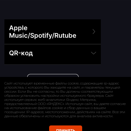
Сайт использует временные файлы cookie, содержащие ip-адрес
устройства, с которого Вы заходите на сайт, и параметры текущей
сессии. Если Вы не согласны, то Вы должны соответствующим
образом установить настройки используемого браузера. Сайт
использует сервис веб-аналитики Яндекс Метрика,
предоставляемый ООО «ЯНДЕКС». Используя сайт, вы даете согласие
на использование файлов cookie и сбор данных о вашем
посещении: IP-адресе, местоположении, действиях на сайте. Все эти
данные обезличены и используются для анализа активности.
ПРИНЯТЬ